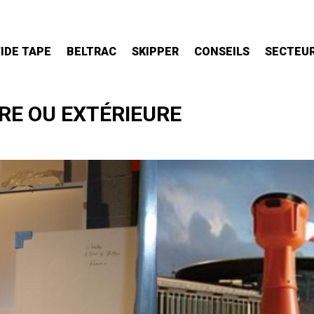
IDE TAPE
IDE TAPE
BELTRAC
BELTRAC
SKIPPER
SKIPPER
CONSEILS
CONSEILS
SECTEUR
SECTEUR
URE OU EXTÉRIEURE