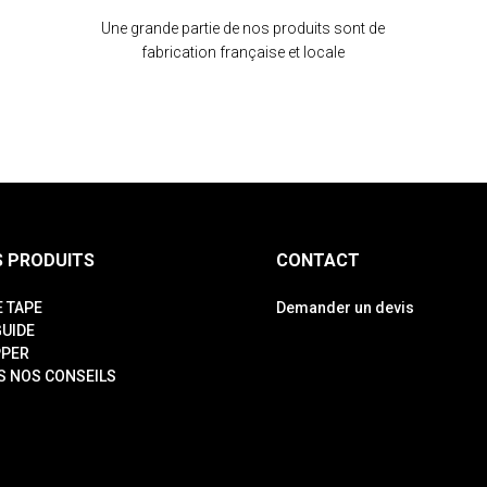
Une grande partie de nos produits sont de
fabrication française et locale
 PRODUITS
CONTACT
E TAPE
Demander un devis
GUIDE
PPER
S NOS CONSEILS