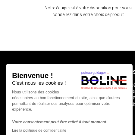
Notre équipe est à votre disposition pour vous
conseillez dans votre choix de produit
INFORMATION
NOS
Bienvenue !
C'est nous les cookies !
WID
VIA
Nous utilisons des cookies
nécessaires au bon fonctionnement du site, ainsi que d'autres
SKI
permettant de réaliser des analyses pour optimiser votre
TOU
expérience.
Boline
Votre consentement peut être retiré à tout moment.
510 avenue des Bergeries
– Atelier Patagonia –
Lire la politique de confidentialité