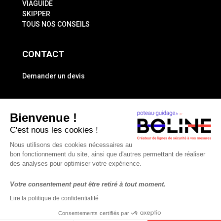
VIAGUIDE
SKIPPER
TOUS NOS CONSEILS
CONTACT
Demander un devis
A PROPOS
Bienvenue !
Mentions légales
C'est nous les cookies !
Politique de confidentialité
Nous utilisons des cookies nécessaires au
bon fonctionnement du site, ainsi que d'autres permettant de réaliser
des analyses pour optimiser votre expérience.
Votre consentement peut être retiré à tout moment.
Lire la politique de confidentialité
Consentements certifiés par
© BOLINE 2021 Tous droits réservés | Site web propulsé par