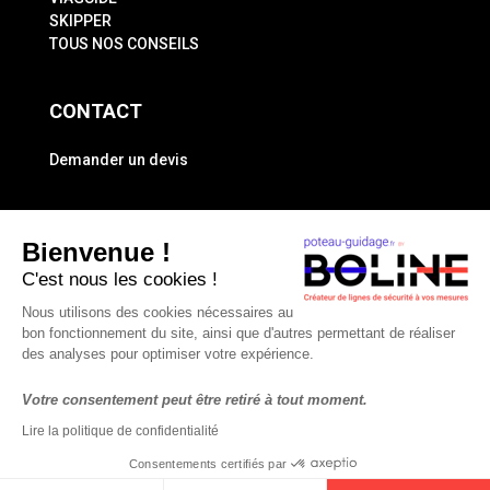
SKIPPER
TOUS NOS CONSEILS
CONTACT
Demander un devis
A PROPOS
Bienvenue !
Mentions légales
C'est nous les cookies !
Politique de confidentialité
Nous utilisons des cookies nécessaires au
bon fonctionnement du site, ainsi que d'autres permettant de réaliser
des analyses pour optimiser votre expérience.
Votre consentement peut être retiré à tout moment.
Lire la politique de confidentialité
Consentements certifiés par
© BOLINE 2021 Tous droits réservés | Site web propulsé par