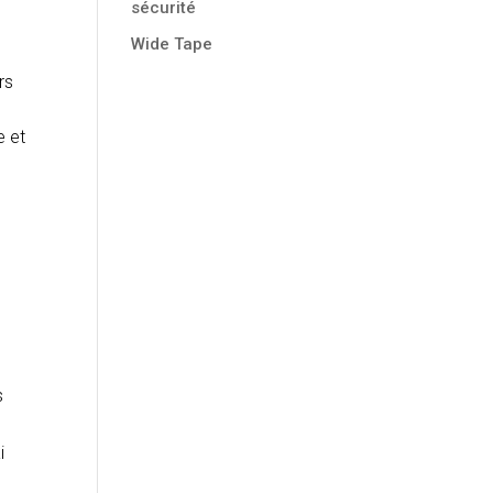
sécurité
Wide Tape
rs
e et
s
i