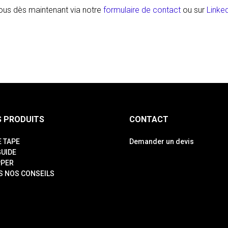
ous dès maintenant via notre
formulaire de contact
ou sur
Linke
 PRODUITS
CONTACT
E TAPE
Demander un devis
GUIDE
PPER
S NOS CONSEILS