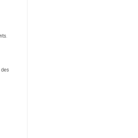
nts.
é des