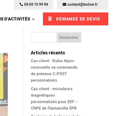
04 69 13 99 94
04 69 13 99 94
contact@boline.fr
contact@boline.fr
S D’ACTIVITÉS
S D’ACTIVITÉS
DEMANDE DE DEVIS
DEMANDE DE DEVIS
Articles récents
Cas client : Rubix Alpes
renouvelle sa commande
de poteaux C-POST
personnalisés
Cas client : enrouleurs
magnétiques
personnalisés pour EDF –
CNPE de Flamanville EPR