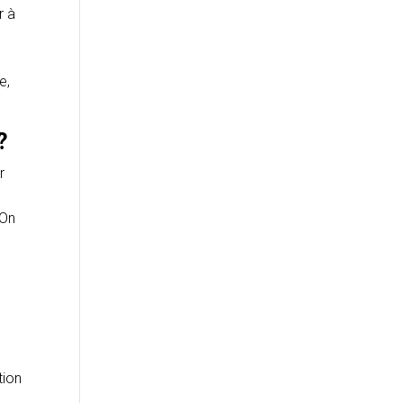
r à
e,
?
r
 On
tion